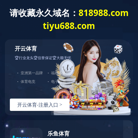
首 页
-
新闻动态
-
公司动态
数控完美体育·完美官方网站的操作与保养规范
详解
发布时间：
作者：创图
咨询热线：18761717758
返回列表
数控完美体育·完美官方网站的操作与保养规范详解
数控完美体育·完美官方网站的操作与保养规范详解
1为什么数控完美体育·完美官方网站的操作要规范化
因为规范员工正确使用及维护保养设备,确保设备正常运转及人
员安全，可以有效降低故障率，提高设备使用效率。
2 数控完美体育·完美官方网站操作人员的职责：
设备使用人员负责设备正确使用及日常保养，并记录日保养状
况。维保技术人员负责组织实施设备月度及以上保养。