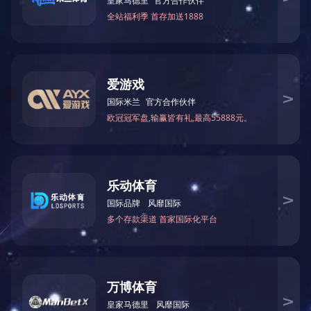
到“1”(ON)位置，此时电源指示灯亮，释放急停开关起动油泵，然后
将系统打手动方式，按系统操作面板上的起动键，此时Y轴，X轴及
其它轴将回参考点，(Y轴是通过光栅尺检测到参考点，X轴及其它轴
是通过接近开关检测到参考点，然后各轴回到系统设定位置)此时系
统处于准备状态，机床可以编程操作
8数控完美体育·完美官方网站关机流程：停在下死点 —滑块移
动到下死点 —关主电机— 电源开关打到“0”(off)位置
赞
上一个：
闸式剪板机有哪些特点？
下一个：
没有了
推荐产品
型材弯曲机