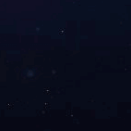
客户购买四辊卷板机的时候会问，四辊卷板机
邮箱：ntctzj@126.com
的配件有什么作用？下面我就来说说配件的作
/ 2020-12-23
用。四辊卷板机各配件的作用（1）四辊卷板机
传真：
0513-88621386
上下辊：为卷板机的重要部件，材质为精制锻
弧线四辊卷板机与斜线四辊卷板机区别？哪种四辊卷板机好？
件，粗车成形留有加工余量，经调质处
客户购买四辊卷板机的时候会发现四辊卷板机
理，......
分为弧线四辊卷板机与斜线四辊卷板机，这个
/ 2020-12-23
时候客户就比较难选择了，那弧线四辊卷板机
版权所有：完美体育·完美官方网站 备案号：
苏ICP备2020062948号-1
与斜线四辊卷板机区别？哪种四辊卷板机好？
技术支持：安速网络
三辊卷板机锥筒装置的卷制能力是如何计算的？
下面我就来说说两种四辊卷板机区别（1）
客户买三辊卷板机回去的时候，要卷制锥筒，
R......
这个时候就要问问锥度是多少？板厚是多少？
/ 2020-12-23
宽度是多少？都是要计算出来的。本锥筒装置
四辊卷板机故障你会检测吗？看了这篇文章你就会明白
为卷板机的附件，主要由支座、铰支轴、轴套
四辊卷板机故障你会处理吗？客户购买四辊卷板机的时候出现故
（滚套）、销轴等组成。在卷制锥筒时，工
障的时候如何解决？这个时候就要客户去检测下是什么问题，如
件......
何去检查解决。 首先，可以用仪器测量采用常规卷板机电工检测
仪器，工具，按系统电路图及机......
四辊卷板机故障你会检测吗？看了这篇文章你就会明白
四辊卷板机故障你会处理吗？客户购买四辊卷
板机的时候出现故障的时候如何解决？这个时
/ 2020-12-23