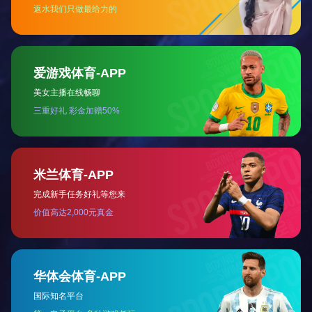
数控完美体育·完美官方网站的设备维保
数控完美体育·完美官方网站的设备维保，分别从日保养和季度保
养来说明 一数控完美体育·完美官方网站日常点检(一级保
养) 每日生产前使用人员必须及时进行日常点检并记录在点检
表中。 二数控完美体育·完美官方网站周期保养(二、三级保
数控完美体育·完美官方网站的设备维保
养) 数控完美体育·完美官方网站......
数控完美体育·完美官方网站的设备维保，分别从日
保养和季度保养来说明 一数控完美体育·完美官
方网站日常点检(一级保养) 每日生产前使用人
员必须及时进行日常点检并记录在点检表中。
二数控完美体育·完美官方网站周期保养(二、三级
保养) 数控完美体育·完美官方网站......
/ 2020-12-24
数控完美体育·完美官方网站的模具该如何选择
数控完美体育·完美官方网站的模具该如何选择，我
们可以从上模与下模两部分来分析 1.收先来聊