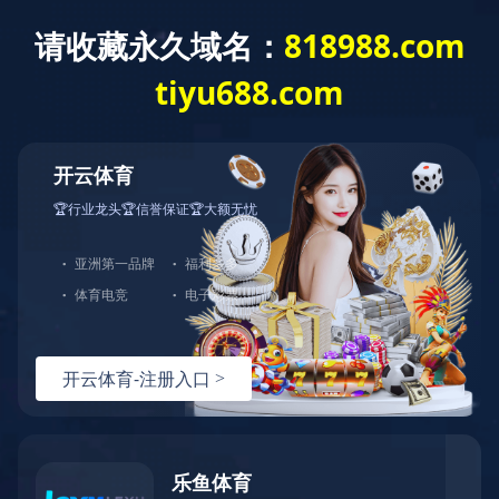
PRODUCTS
产品中心
完美体育·完
剪板机
卷板机
型材弯曲机
美官方网站