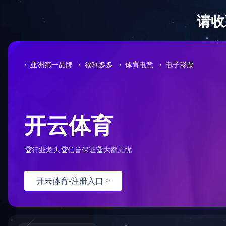
您好，欢迎进入完美体育·完美官方网站官网!
网站首页
404
404错误
全国统一服务热线
180-6895-4999 0513-886213
地址：南通市海安市工业园区